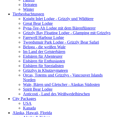
Heiraten
Winter
Tierbeobachtungen
Knight Inlet Lodge - Grizzly und Wildtiere
Great Bear Lodge
Pyna-Tee-Ah Lodge mit dem Bärenflüsterer
Grizzly Bay Floating Lodge - Glamping mit Grizzlys
Farewell Harbour Lodge
Tweedsmuir Park Lodge - Grizzly Bear Safari
Beluga - die weißen Wale
Im Land der Geisterbären
Eisbären für Abenteurer
Eisbären für Enthusiasten
Eisbären für Spezialisten
Grizzlys in Khutzeymateen
Orcas, Totems und Grizzlys - Vancouver Islands
Norden
Wale, Bären und Gletscher - Alaskas Südosten
Spirit Bear Lodge
Anticosti - Land des Weißwedelhirschen
City Packages
USA
Kanada
Alaska, Hawaii, Florida