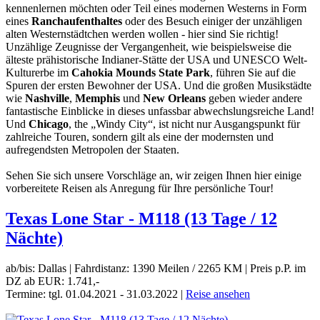
kennenlernen möchten oder Teil eines modernen Westerns in Form
eines
Ranchaufenthaltes
oder des Besuch einiger der unzähligen
alten Westernstädtchen werden wollen - hier sind Sie richtig!
Unzählige Zeugnisse der Vergangenheit, wie beispielsweise die
älteste prähistorische Indianer-Stätte der USA und UNESCO Welt-
Kulturerbe im
Cahokia Mounds State Park
, führen Sie auf die
Spuren der ersten Bewohner der USA. Und die großen Musikstädte
wie
Nashville
,
Memphis
und
New Orleans
geben wieder andere
fantastische Einblicke in dieses unfassbar abwechslungsreiche Land!
Und
Chicago
, the „Windy City“, ist nicht nur Ausgangspunkt für
zahlreiche Touren, sondern gilt als eine der modernsten und
aufregendsten Metropolen der Staaten.
Sehen Sie sich unsere Vorschläge an, wir zeigen Ihnen hier einige
vorbereitete Reisen als Anregung für Ihre persönliche Tour!
Texas Lone Star - M118 (13 Tage / 12
Nächte)
ab/bis: Dallas
|
Fahrdistanz: 1390 Meilen / 2265 KM
|
Preis p.P. im
DZ ab EUR: 1.741,-
Termine: tgl. 01.04.2021 - 31.03.2022
|
Reise ansehen