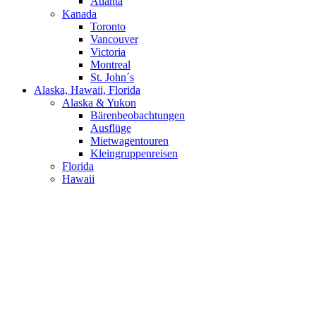
Atlanta
Kanada
Toronto
Vancouver
Victoria
Montreal
St. John´s
Alaska, Hawaii, Florida
Alaska & Yukon
Bärenbeobachtungen
Ausflüge
Mietwagentouren
Kleingruppenreisen
Florida
Hawaii