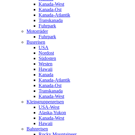
Kanada-West
Kanada-Ost
Kanada-Atlantik
Transkanada
Fuhrpark
Motorräder
Fuhrpark
Busreisen
USA
Nordost
Südosten
Westen
Hawaii
Kanada
Kanada-Atlantik
Kanada-Ost
Transkanada
Kanada-West
Kleingruppenreisen
USA-West
Alaska-Yukon
Kanada-West
Hawaii
Bahnreisen
Rocky Mountaineer