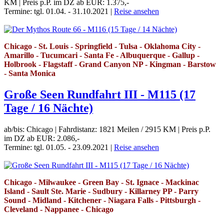
KM
|
Preis p.P. im DZ ab EUR: 1.375,-
Termine: tgl. 01.04. - 31.10.2021
|
Reise ansehen
Chicago - St. Louis - Springfield - Tulsa - Oklahoma City -
Amarillo - Tucumcari - Santa Fe - Albuquerque - Gallup -
Holbrook - Flagstaff - Grand Canyon NP - Kingman - Barstow
- Santa Monica
Große Seen Rundfahrt III - M115 (17
Tage / 16 Nächte)
ab/bis: Chicago
|
Fahrdistanz: 1821 Meilen / 2915 KM
|
Preis p.P.
im DZ ab EUR: 2.086,-
Termine: tgl. 01.05. - 23.09.2021
|
Reise ansehen
Chicago - Milwaukee - Green Bay - St. Ignace - Mackinac
Island - Sault Ste. Marie - Sudbury - Killarney PP - Parry
Sound - Midland - Kitchener - Niagara Falls - Pittsburgh -
Cleveland - Nappanee - Chicago