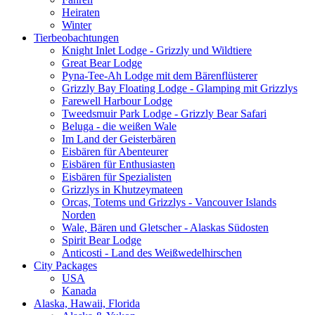
Heiraten
Winter
Tierbeobachtungen
Knight Inlet Lodge - Grizzly und Wildtiere
Great Bear Lodge
Pyna-Tee-Ah Lodge mit dem Bärenflüsterer
Grizzly Bay Floating Lodge - Glamping mit Grizzlys
Farewell Harbour Lodge
Tweedsmuir Park Lodge - Grizzly Bear Safari
Beluga - die weißen Wale
Im Land der Geisterbären
Eisbären für Abenteurer
Eisbären für Enthusiasten
Eisbären für Spezialisten
Grizzlys in Khutzeymateen
Orcas, Totems und Grizzlys - Vancouver Islands
Norden
Wale, Bären und Gletscher - Alaskas Südosten
Spirit Bear Lodge
Anticosti - Land des Weißwedelhirschen
City Packages
USA
Kanada
Alaska, Hawaii, Florida