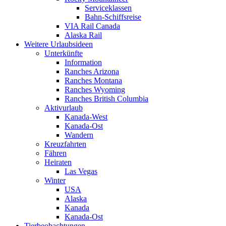
Serviceklassen
Bahn-Schiffsreise
VIA Rail Canada
Alaska Rail
Weitere Urlaubsideen
Unterkünfte
Information
Ranches Arizona
Ranches Montana
Ranches Wyoming
Ranches British Columbia
Aktivurlaub
Kanada-West
Kanada-Ost
Wandern
Kreuzfahrten
Fähren
Heiraten
Las Vegas
Winter
USA
Alaska
Kanada
Kanada-Ost
Tierbeobachtungen