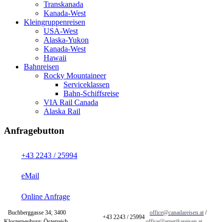
Transkanada
Kanada-West
Kleingruppenreisen
USA-West
Alaska-Yukon
Kanada-West
Hawaii
Bahnreisen
Rocky Mountaineer
Serviceklassen
Bahn-Schiffsreise
VIA Rail Canada
Alaska Rail
Anfragebutton
+43 2243 / 25994
eMail
Online Anfrage
Buchberggasse 34; 3400
office@canadareisen.at
/
+43 2243 / 25994
Klosterneuburg; Österreich
office@amerikareisen.at