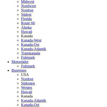
Midwest
Nordwest
Nordost
Südost
Florida
Route 66
Alaska
Hawaii
Kanada
Kanada-West
Kanada-Ost
Kanada-Atlantik
Transkanada
Fuhrpark
Motorräder
Fuhrpark
Busreisen
USA
Nordost
Südosten
Westen
Hawaii
Kanada
Kanada-Atlantik
Kanada-Ost