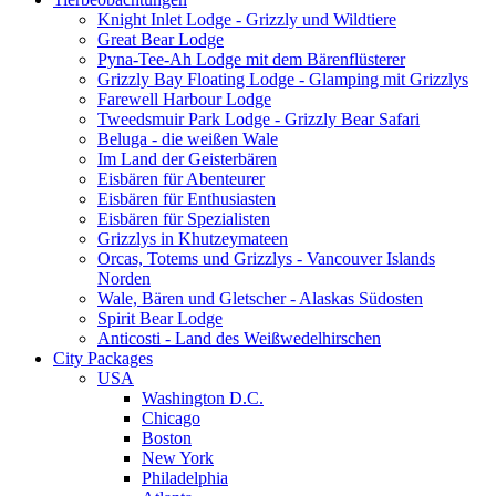
Knight Inlet Lodge - Grizzly und Wildtiere
Great Bear Lodge
Pyna-Tee-Ah Lodge mit dem Bärenflüsterer
Grizzly Bay Floating Lodge - Glamping mit Grizzlys
Farewell Harbour Lodge
Tweedsmuir Park Lodge - Grizzly Bear Safari
Beluga - die weißen Wale
Im Land der Geisterbären
Eisbären für Abenteurer
Eisbären für Enthusiasten
Eisbären für Spezialisten
Grizzlys in Khutzeymateen
Orcas, Totems und Grizzlys - Vancouver Islands
Norden
Wale, Bären und Gletscher - Alaskas Südosten
Spirit Bear Lodge
Anticosti - Land des Weißwedelhirschen
City Packages
USA
Washington D.C.
Chicago
Boston
New York
Philadelphia