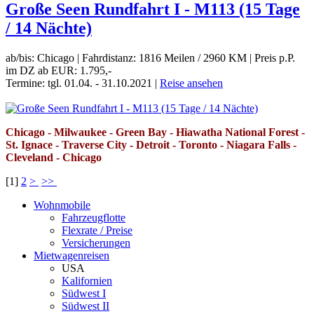
Große Seen Rundfahrt I - M113 (15 Tage
/ 14 Nächte)
ab/bis: Chicago
|
Fahrdistanz: 1816 Meilen / 2960 KM
|
Preis p.P.
im DZ ab EUR: 1.795,-
Termine: tgl. 01.04. - 31.10.2021
|
Reise ansehen
Chicago - Milwaukee - Green Bay - Hiawatha National Forest -
St. Ignace - Traverse City - Detroit - Toronto - Niagara Falls -
Cleveland - Chicago
[
1
]
2
>
>>
Wohnmobile
Fahrzeugflotte
Flexrate / Preise
Versicherungen
Mietwagenreisen
USA
Kalifornien
Südwest I
Südwest II