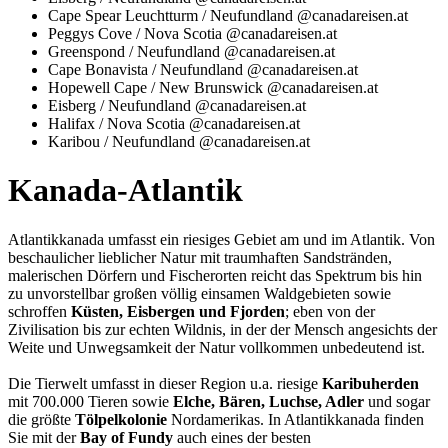
Cape Spear Leuchtturm / Neufundland @canadareisen.at
Peggys Cove / Nova Scotia @canadareisen.at
Greenspond / Neufundland @canadareisen.at
Cape Bonavista / Neufundland @canadareisen.at
Hopewell Cape / New Brunswick @canadareisen.at
Eisberg / Neufundland @canadareisen.at
Halifax / Nova Scotia @canadareisen.at
Karibou / Neufundland @canadareisen.at
Kanada-Atlantik
Atlantikkanada umfasst ein riesiges Gebiet am und im Atlantik. Von
beschaulicher lieblicher Natur mit traumhaften Sandstränden,
malerischen Dörfern und Fischerorten reicht das Spektrum bis hin
zu unvorstellbar großen völlig einsamen Waldgebieten sowie
schroffen
Küsten, Eisbergen und Fjorden
; eben von der
Zivilisation bis zur echten Wildnis, in der der Mensch angesichts der
Weite und Unwegsamkeit der Natur vollkommen unbedeutend ist.
Die Tierwelt umfasst in dieser Region u.a. riesige
Karibuherden
mit 700.000 Tieren sowie
Elche, Bären, Luchse, Adler
und sogar
die größte
Tölpelkolonie
Nordamerikas. In Atlantikkanada finden
Sie mit der
Bay of Fundy
auch eines der besten