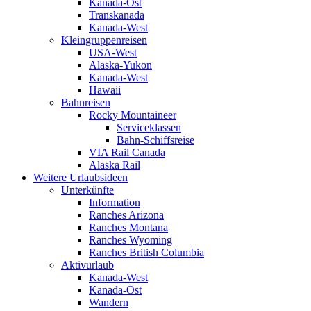
Kanada-Ost
Transkanada
Kanada-West
Kleingruppenreisen
USA-West
Alaska-Yukon
Kanada-West
Hawaii
Bahnreisen
Rocky Mountaineer
Serviceklassen
Bahn-Schiffsreise
VIA Rail Canada
Alaska Rail
Weitere Urlaubsideen
Unterkünfte
Information
Ranches Arizona
Ranches Montana
Ranches Wyoming
Ranches British Columbia
Aktivurlaub
Kanada-West
Kanada-Ost
Wandern