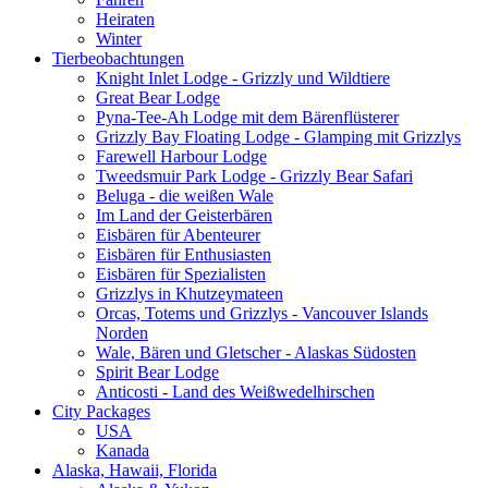
Heiraten
Winter
Tierbeobachtungen
Knight Inlet Lodge - Grizzly und Wildtiere
Great Bear Lodge
Pyna-Tee-Ah Lodge mit dem Bärenflüsterer
Grizzly Bay Floating Lodge - Glamping mit Grizzlys
Farewell Harbour Lodge
Tweedsmuir Park Lodge - Grizzly Bear Safari
Beluga - die weißen Wale
Im Land der Geisterbären
Eisbären für Abenteurer
Eisbären für Enthusiasten
Eisbären für Spezialisten
Grizzlys in Khutzeymateen
Orcas, Totems und Grizzlys - Vancouver Islands
Norden
Wale, Bären und Gletscher - Alaskas Südosten
Spirit Bear Lodge
Anticosti - Land des Weißwedelhirschen
City Packages
USA
Kanada
Alaska, Hawaii, Florida