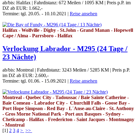
ab/bis: Halifax
|
Fahrdistanz: 672 Meilen / 1095 KM
|
Preis p.P. im
DZ ab EUR: 1.662,-
Termine: tgl. 20.05. - 10.10.2021
|
Reise ansehen
Halifax - Wolfville - Digby - St.John - Grand Manan - Hopewell
Cape / Alma - Parrsboro - Halifax
Verlockung Labrador - M295 (24 Tage /
23 Nächte)
ab/bis: Montreal
|
Fahrdistanz: 3243 Meilen / 5285 KM
|
Preis p.P.
im DZ ab EUR: 2.600,-
Termine: tgl. 01.06. - 15.09.2021
|
Reise ansehen
Montreal - Quebec City - Tadoussac / Baie Sainte Catherine -
Baie Comeau - Labrador City - Churchill Falls - Goose Bay -
Port Hope Simpson - Red Bay - L´Anse-au-Claire - St. Anthony
- Gros Morne National Park - Port aux Basques - Sydney -
Cheticamp - Halifax - Fredericton - Saint Jacques - Montmagny
- Montreal
[
1
]
2
3
4
>
>>