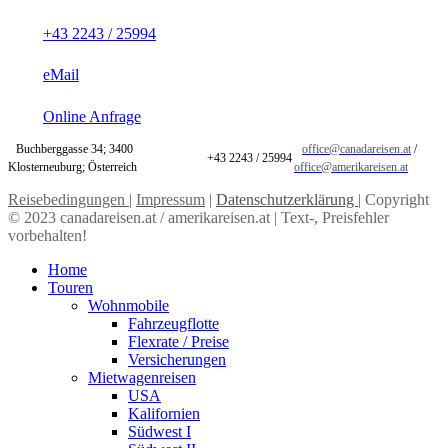
+43 2243 / 25994
eMail
Online Anfrage
Buchberggasse 34; 3400
office@canadareisen.at
/
+43 2243 / 25994
Klosterneuburg; Österreich
office@amerikareisen.at
Reisebedingungen
|
Impressum
|
Datenschutzerklärung
| Copyright
© 2023 canadareisen.at / amerikareisen.at | Text-, Preisfehler
vorbehalten!
Home
Touren
Wohnmobile
Fahrzeugflotte
Flexrate / Preise
Versicherungen
Mietwagenreisen
USA
Kalifornien
Südwest I