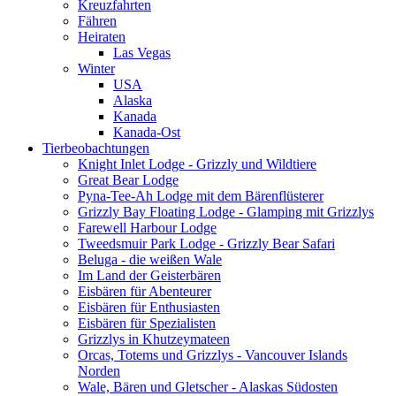
Kreuzfahrten
Fähren
Heiraten
Las Vegas
Winter
USA
Alaska
Kanada
Kanada-Ost
Tierbeobachtungen
Knight Inlet Lodge - Grizzly und Wildtiere
Great Bear Lodge
Pyna-Tee-Ah Lodge mit dem Bärenflüsterer
Grizzly Bay Floating Lodge - Glamping mit Grizzlys
Farewell Harbour Lodge
Tweedsmuir Park Lodge - Grizzly Bear Safari
Beluga - die weißen Wale
Im Land der Geisterbären
Eisbären für Abenteurer
Eisbären für Enthusiasten
Eisbären für Spezialisten
Grizzlys in Khutzeymateen
Orcas, Totems und Grizzlys - Vancouver Islands
Norden
Wale, Bären und Gletscher - Alaskas Südosten