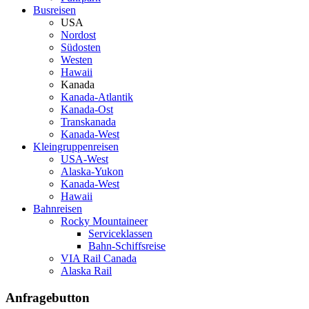
Busreisen
USA
Nordost
Südosten
Westen
Hawaii
Kanada
Kanada-Atlantik
Kanada-Ost
Transkanada
Kanada-West
Kleingruppenreisen
USA-West
Alaska-Yukon
Kanada-West
Hawaii
Bahnreisen
Rocky Mountaineer
Serviceklassen
Bahn-Schiffsreise
VIA Rail Canada
Alaska Rail
Anfragebutton