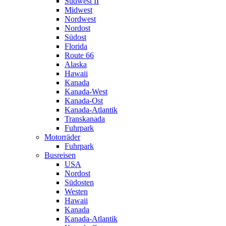
Südwest II
Midwest
Nordwest
Nordost
Südost
Florida
Route 66
Alaska
Hawaii
Kanada
Kanada-West
Kanada-Ost
Kanada-Atlantik
Transkanada
Fuhrpark
Motorräder
Fuhrpark
Busreisen
USA
Nordost
Südosten
Westen
Hawaii
Kanada
Kanada-Atlantik