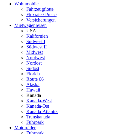
Wohnmobile
Fahrzeugflotte
Flexrate / Preise
Versicherungen
Mietwagenreisen
USA
Kalifornien
Südwest I
Südwest II
Midwest
Nordwest
Nordost
Südost
Florida
Route 66
Alaska
Hawaii
Kanada
Kanada-West
Kanada-Ost
Kanada-Atlantik
Transkanada
Fuhrpark
Motorräder
Fuhrpark