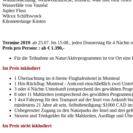
Wasserfälle von Vauréal
Jupiter Fluss
Wilcox Schiffswrack
Kilometerlange Küsten
Termine 2019
: ab 25.07. bis 15.08., jeden Donnerstag für 4 Nächte 
Preis pro Person: : ab € 1.390,-
Für die Teilnahme an Natur/Aktivprogrammen ist vor Ort eine H
Im Preis inkludiert
1 Übernachtung im 4-Sterne Flughafenhotel in Montreal
1 Hin-Rückflug: Montreal - Anticosti einschließlich zwei Unte
3 oder 4 Nächte Unterkunft (entsprechend des gewählten Pro
8 oder 11 Mahlzeiten (entsprechend des gewählten Programms)
1 4x4 Fahrzeug für den Transport auf der Insel von Ankunft b
mindestens 21 Jahre alt sein, Selbstbeteiligung: $1000 CAD im
Unbegrenzter Zugang zu den Naturparks der Insel und drei gefü
Steuern und Trinkgelder für alle Mahlzeiten, Ausflüge und Üb
Im Preis nicht inkludiert