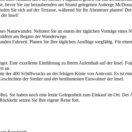
, bevor Sie zur bezaubernden am Strand gelegenen Auberge McDonald 
erholen Sie sich auf der Terrasse, während Sie Ihr Abenteuer planen! 
der Insel!
es Naturwunder. Nehmen Sie an einem der täglichen Vorträge eines Nat
Schildern am Beginn der Wanderwege.
tunden Fahrzeit. Planen Sie Ihre täglichen Ausflüge sorgfältig. Für e
nger. Eine exzellente Einführung zu Ihrem Aufenthalt auf der Insel. 
en an.
e der 400 Schiffwracks an der felsigen Küste von Anticosti. Es ist ein
eschichten der Siedler und der berühmtesten Einwohner der Insel.
). Sie haben noch eine letzte Gelegenheit zum Einkauf im Ort. Der Ab
ückkehr setzen Sie Ihre eigene Reise fort.
 von Seevögeln