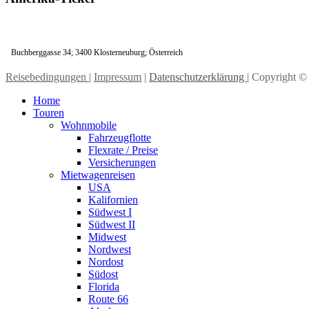
Buchberggasse 34; 3400 Klosterneuburg; Österreich
Reisebedingungen
|
Impressum
|
Datenschutzerklärung
| Copyright © 
Home
Touren
Wohnmobile
Fahrzeugflotte
Flexrate / Preise
Versicherungen
Mietwagenreisen
USA
Kalifornien
Südwest I
Südwest II
Midwest
Nordwest
Nordost
Südost
Florida
Route 66