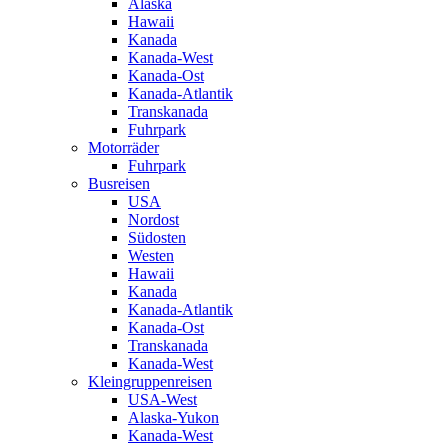
Alaska
Hawaii
Kanada
Kanada-West
Kanada-Ost
Kanada-Atlantik
Transkanada
Fuhrpark
Motorräder
Fuhrpark
Busreisen
USA
Nordost
Südosten
Westen
Hawaii
Kanada
Kanada-Atlantik
Kanada-Ost
Transkanada
Kanada-West
Kleingruppenreisen
USA-West
Alaska-Yukon
Kanada-West