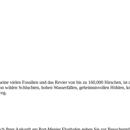
eine vielen Fossilien und das Revier von bis zu 160,000 Hirschen, ist d
von wilden Schluchten, hohen Wasserfällen, geheimnisvollen Höhlen, kri
weg.
Nach Ihrer Ankunft am Port-Menier Flughafen gehen Sie zur Besucherinfo