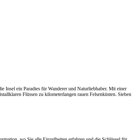
ie Insel ein Paradies für Wanderer und Naturliebhaber. Mit einer
stallklaren Flüssen zu kilometerlangen rauen Felsenküsten. Sieben
rmation, wo Sie alle Einzelheiten erfahren und die Schlüssel für