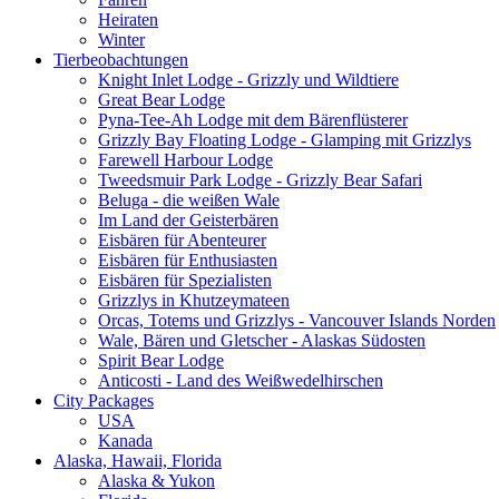
Heiraten
Winter
Tierbeobachtungen
Knight Inlet Lodge - Grizzly und Wildtiere
Great Bear Lodge
Pyna-Tee-Ah Lodge mit dem Bärenflüsterer
Grizzly Bay Floating Lodge - Glamping mit Grizzlys
Farewell Harbour Lodge
Tweedsmuir Park Lodge - Grizzly Bear Safari
Beluga - die weißen Wale
Im Land der Geisterbären
Eisbären für Abenteurer
Eisbären für Enthusiasten
Eisbären für Spezialisten
Grizzlys in Khutzeymateen
Orcas, Totems und Grizzlys - Vancouver Islands Norden
Wale, Bären und Gletscher - Alaskas Südosten
Spirit Bear Lodge
Anticosti - Land des Weißwedelhirschen
City Packages
USA
Kanada
Alaska, Hawaii, Florida
Alaska & Yukon