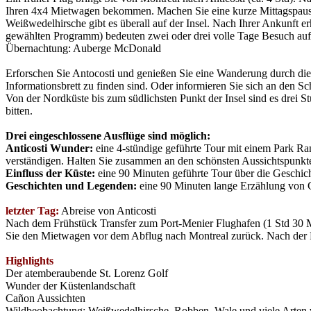
Ihren 4x4 Mietwagen bekommen. Machen Sie eine kurze Mittagspause
Weißwedelhirsche gibt es überall auf der Insel. Nach Ihrer Ankunft 
gewählten Programm) bedeuten zwei oder drei volle Tage Besuch auf 
Übernachtung: Auberge McDonald
Erforschen Sie Antocosti und genießen Sie eine Wanderung durch dies
Informationsbrett zu finden sind. Oder informieren Sie sich an den 
Von der Nordküste bis zum südlichsten Punkt der Insel sind es drei S
bitten.
Drei eingeschlossene Ausflüge sind möglich:
Anticosti Wunder:
eine 4-stündige geführte Tour mit einem Park Ra
verständigen. Halten Sie zusammen an den schönsten Aussichtspunkt
Einfluss der Küste:
eine 90 Minuten geführte Tour über die Geschicht
Geschichten und Legenden:
eine 90 Minuten lange Erzählung von G
letzter Tag:
Abreise von Anticosti
Nach dem Frühstück Transfer zum Port-Menier Flughafen (1 Std 30 Min
Sie den Mietwagen vor dem Abflug nach Montreal zurück. Nach der R
Highlights
Der atemberaubende St. Lorenz Golf
Wunder der Küstenlandschaft
Cañon Aussichten
Wildbeobachtung: Weißwedelhirsche, Robben, Wale und viele Arten