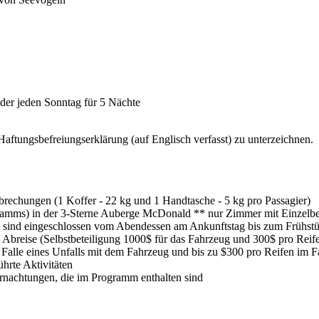
oder jeden Sonntag für 5 Nächte
aftungsbefreiungserklärung (auf Englisch verfasst) zu unterzeichnen.
rbrechungen (1 Koffer - 22 kg und 1 Handtasche - 5 kg pro Passagier)
gramms) in der 3-Sterne Auberge McDonald ** nur Zimmer mit Einzelb
 sind eingeschlossen vom Abendessen am Ankunftstag bis zum Frühstüc
is Abreise (Selbstbeteiligung 1000$ für das Fahrzeug und 300$ pro Rei
 Falle eines Unfalls mit dem Fahrzeug und bis zu $300 pro Reifen im 
hrte Aktivitäten
ernachtungen, die im Programm enthalten sind