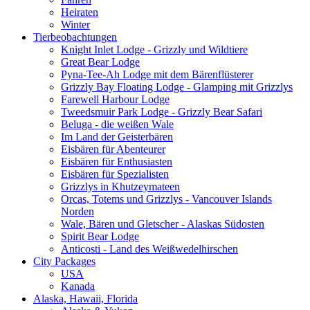
Heiraten
Winter
Tierbeobachtungen
Knight Inlet Lodge - Grizzly und Wildtiere
Great Bear Lodge
Pyna-Tee-Ah Lodge mit dem Bärenflüsterer
Grizzly Bay Floating Lodge - Glamping mit Grizzlys
Farewell Harbour Lodge
Tweedsmuir Park Lodge - Grizzly Bear Safari
Beluga - die weißen Wale
Im Land der Geisterbären
Eisbären für Abenteurer
Eisbären für Enthusiasten
Eisbären für Spezialisten
Grizzlys in Khutzeymateen
Orcas, Totems und Grizzlys - Vancouver Islands
Norden
Wale, Bären und Gletscher - Alaskas Südosten
Spirit Bear Lodge
Anticosti - Land des Weißwedelhirschen
City Packages
USA
Kanada
Alaska, Hawaii, Florida